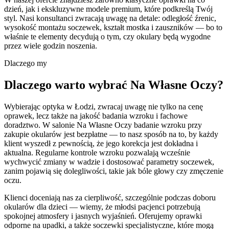
dzień, jak i ekskluzywne modele premium, które podkreślą Twój
styl. Nasi konsultanci zwracają uwagę na detale: odległość źrenic,
wysokość montażu soczewek, kształt mostka i zauszników — bo to
właśnie te elementy decydują o tym, czy okulary będą wygodne
przez wiele godzin noszenia.
Dlaczego my
Dlaczego warto wybrać Na Własne Oczy?
Wybierając optyka w Łodzi, zwracaj uwagę nie tylko na cenę
oprawek, lecz także na jakość badania wzroku i fachowe
doradztwo. W salonie Na Własne Oczy badanie wzroku przy
zakupie okularów jest bezpłatne — to nasz sposób na to, by każdy
klient wyszedł z pewnością, że jego korekcja jest dokładna i
aktualna. Regularne kontrole wzroku pozwalają wcześnie
wychwycić zmiany w wadzie i dostosować parametry soczewek,
zanim pojawią się dolegliwości, takie jak bóle głowy czy zmęczenie
oczu.
Klienci doceniają nas za cierpliwość, szczególnie podczas doboru
okularów dla dzieci — wiemy, że młodsi pacjenci potrzebują
spokojnej atmosfery i jasnych wyjaśnień. Oferujemy oprawki
odporne na upadki, a także soczewki specjalistyczne, które mogą