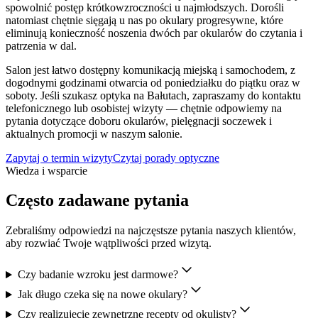
spowolnić postęp krótkowzroczności u najmłodszych. Dorośli
natomiast chętnie sięgają u nas po okulary progresywne, które
eliminują konieczność noszenia dwóch par okularów do czytania i
patrzenia w dal.
Salon jest łatwo dostępny komunikacją miejską i samochodem, z
dogodnymi godzinami otwarcia od poniedziałku do piątku oraz w
soboty. Jeśli szukasz optyka na Bałutach, zapraszamy do kontaktu
telefonicznego lub osobistej wizyty — chętnie odpowiemy na
pytania dotyczące doboru okularów, pielęgnacji soczewek i
aktualnych promocji w naszym salonie.
Zapytaj o termin wizyty
Czytaj porady optyczne
Wiedza i wsparcie
Często zadawane pytania
Zebraliśmy odpowiedzi na najczęstsze pytania naszych klientów,
aby rozwiać Twoje wątpliwości przed wizytą.
Czy badanie wzroku jest darmowe?
Jak długo czeka się na nowe okulary?
Czy realizujecie zewnętrzne recepty od okulisty?