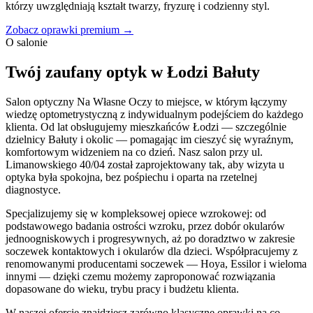
którzy uwzględniają kształt twarzy, fryzurę i codzienny styl.
Zobacz oprawki premium →
O salonie
Twój zaufany optyk w Łodzi Bałuty
Salon optyczny Na Własne Oczy to miejsce, w którym łączymy
wiedzę optometrystyczną z indywidualnym podejściem do każdego
klienta. Od lat obsługujemy mieszkańców Łodzi — szczególnie
dzielnicy Bałuty i okolic — pomagając im cieszyć się wyraźnym,
komfortowym widzeniem na co dzień. Nasz salon przy ul.
Limanowskiego 40/04 został zaprojektowany tak, aby wizyta u
optyka była spokojna, bez pośpiechu i oparta na rzetelnej
diagnostyce.
Specjalizujemy się w kompleksowej opiece wzrokowej: od
podstawowego badania ostrości wzroku, przez dobór okularów
jednoogniskowych i progresywnych, aż po doradztwo w zakresie
soczewek kontaktowych i okularów dla dzieci. Współpracujemy z
renomowanymi producentami soczewek — Hoya, Essilor i wieloma
innymi — dzięki czemu możemy zaproponować rozwiązania
dopasowane do wieku, trybu pracy i budżetu klienta.
W naszej ofercie znajdziesz zarówno klasyczne oprawki na co