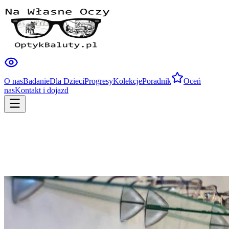
O nas
Badanie
Dla Dzieci
Progresy
Kolekcje
Poradnik
Oceń
nas
Kontakt i dojazd