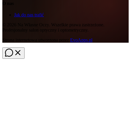
O nas
Jak do nas trafić
©
2026
Na Własne Oczy. Wszelkie prawa zastrzeżone.
Profesjonalny salon optyczny i optometryczny.
Strona internetowa utworzona przez
EvoApps.pl