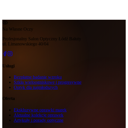
Na Własne Oczy
Profesjonalny Salon Optyczny Łódź Bałuty
ul. Limanowskiego 40/04
Usługi
Bezpłatne badanie wzroku
Szkła wieloogniskowe i progresywne
Optyk dla najmłodszych
Oferta
Ekskluzywne oprawki marek
Aktualne kolekcje oprawek
Artykuły i porady optyczne